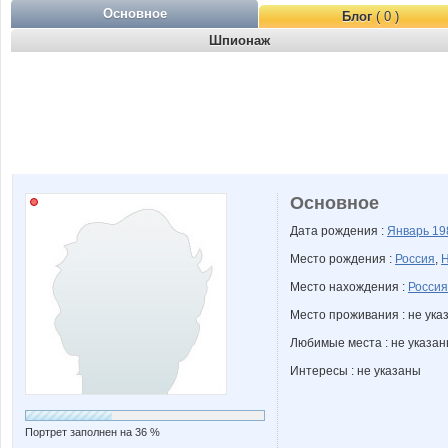
Основное
Блог
( 0 )
Шпионаж
Основное
Дата рождения :
Январь
19
Место рождения :
Россия
,
Н
Место нахождения :
Россия
Место проживания : не ука
Любимые места : не указа
Интересы : не указаны
Портрет заполнен на 36 %