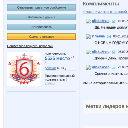
Комплименты
Отправить приватное сообщение
4 комплиментов в гостевой 
Добавить в друзья
oliskaAvto
15.06.
Игнорировать
ДД. Не видим допла
Ильяна
03.01.2019
Сделать подарок
С НОВЫМ ГОДОМ! О
Совместная покупка: взрослый
oliskaAvto
05.09.
популярность:
-3
5535 место
Добрый день. Прошу
↓
oliskaAvto
23.06.
рейтинг
4013
?
Срочно оплатить за
Привилегированный
пользователь
6
Вы не авторизованы! Чтоб
уровня
Метки лидеров