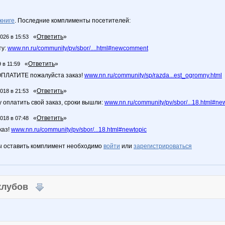
книге
. Последние комплименты посетителей:
«
Ответить
»
2026 в 15:53
ту:
www.nn.ru/community/pv/sbor/....html#newcomment
«
Ответить
»
 в 11:59
ПЛАТИТЕ пожалуйста заказ!
www.nn.ru/community/sp/razda...est_ogromny.html
«
Ответить
»
2018 в 21:53
 оплатить свой заказ, сроки вышли:
www.nn.ru/community/pv/sbor/...18.html#ne
«
Ответить
»
2018 в 07:48
каз!
www.nn.ru/community/pv/sbor/...18.html#newtopic
ы оставить комплимент необходимо
войти
или
зарегистрироваться
 клубов