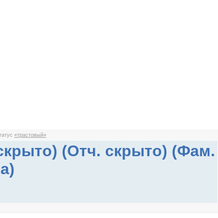
статус
«трастовый»
скрыто) (Отч. скрыто) (Фам.
а)