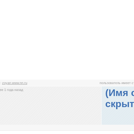
н
:
zoyan.www.nn.ru
пользователь имеет 
(Имя 
е 1 года назад
скрыт