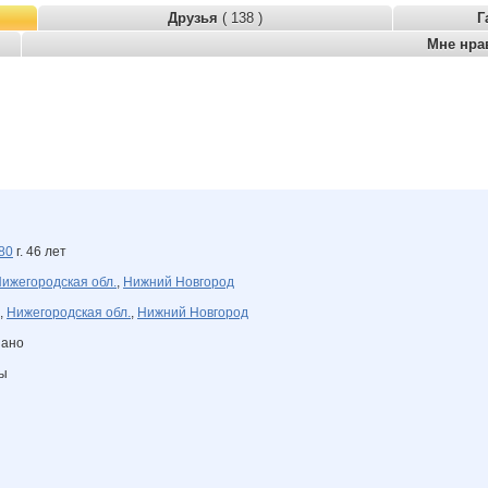
Друзья
( 138 )
Г
Мне нра
80
г. 46 лет
ижегородская обл.
,
Нижний Новгород
,
Нижегородская обл.
,
Нижний Новгород
зано
ны